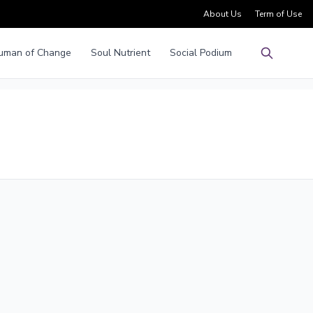
About Us
Term of Use
uman of Change
Soul Nutrient
Social Podium
Pencarian