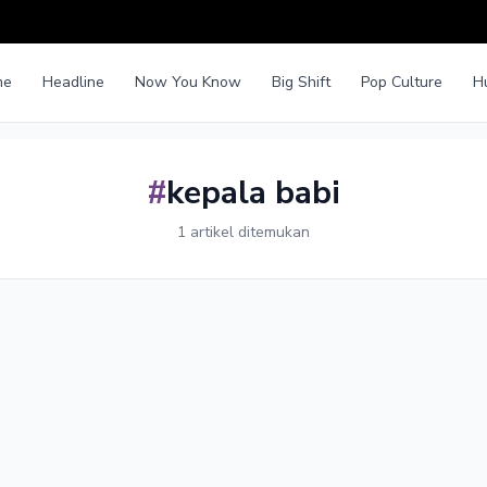
me
Headline
Now You Know
Big Shift
Pop Culture
H
#
kepala babi
1 artikel ditemukan