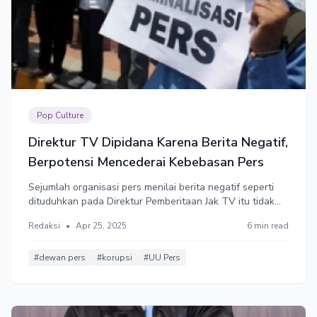
Pop Culture
Direktur TV Dipidana Karena Berita Negatif,
Berpotensi Mencederai Kebebasan Pers
Sejumlah organisasi pers menilai berita negatif seperti
dituduhkan pada Direktur Pemberitaan Jak TV itu tidak
perlu dipidana tapi cukup diadukan ke Dewan Pers. Ada
Redaksi
•
Apr 25, 2025
6 min read
risiko kriminalisasi terhadap pers.
#dewan pers
#korupsi
#UU Pers