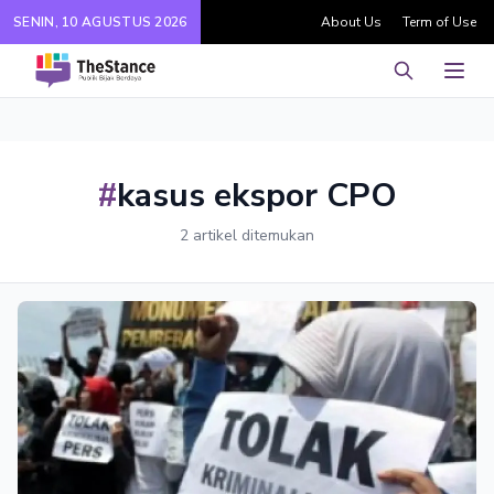
SENIN, 10 AGUSTUS 2026
About Us
Term of Use
Pencarian
Men
#
kasus ekspor CPO
2 artikel ditemukan