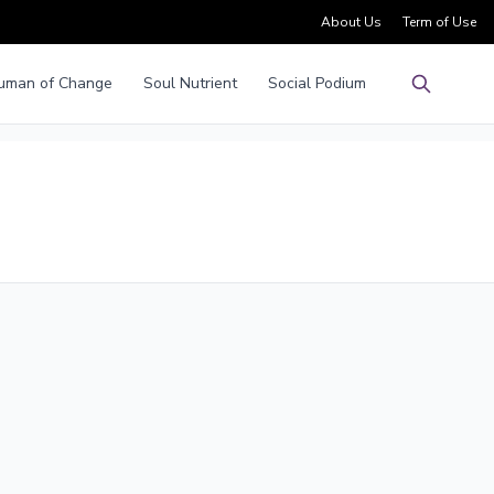
About Us
Term of Use
uman of Change
Soul Nutrient
Social Podium
Pencarian