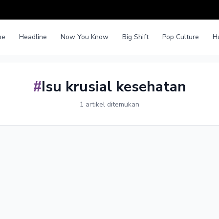
me
Headline
Now You Know
Big Shift
Pop Culture
H
#
Isu krusial kesehatan
1 artikel ditemukan