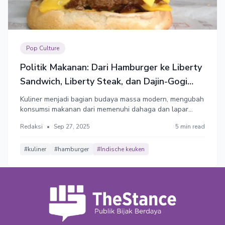
Pop Culture
Politik Makanan: Dari Hamburger ke Liberty
Sandwich, Liberty Steak, dan Dajin-Gogi
Gyeopppang
Kuliner menjadi bagian budaya massa modern, mengubah
konsumsi makanan dari memenuhi dahaga dan lapar
menjadi seni memaknai dan menikmati cita rasa makanan
Redaksi
•
Sep 27, 2025
5 min read
secara estetis. Berkelindan dengan faktor politik
identitas, Korea Utara (kini) dan Amerika Serikat (dulu)
melarang kata 'hamburger.'
#kuliner
#hamburger
#Indische keuken