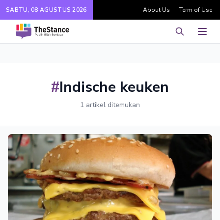
SABTU, 08 AGUSTUS 2026
About Us
Term of Use
Pencarian
Men
#
Indische keuken
1 artikel ditemukan