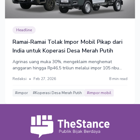
Headline
Ramai-Ramai Tolak Impor Mobil Pikap dari
India untuk Koperasi Desa Merah Putih
Agrinas uang muka 30%, mengeklaim menghemat
anggaran hingga Rp46,5 triliun melalui impor 105 ribu
kendaraan dari India untuk mendukung operasional
Redaksi
•
Feb 27, 2026
8 min read
Kopdes Merah Putih. Banyak pihak keberatan dengan
impor tersebut karena dinilai melemahkan industri
otomotif dalam negeri.
#impor
#Koperasi Desa Merah Putih
#impor mobil