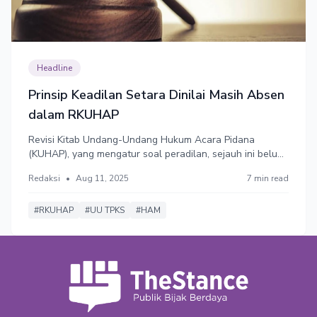
Headline
Prinsip Keadilan Setara Dinilai Masih Absen
dalam RKUHAP
Revisi Kitab Undang-Undang Hukum Acara Pidana
(KUHAP), yang mengatur soal peradilan, sejauh ini belum
mengatur prinsip Equality of Arms (Kesetaraan dalam
Redaksi
•
Aug 11, 2025
7 min read
Proses Peradilan) yang memungkinkan semua warga
negara memiliki kesempatan dan perlakuan imbang
dalam proses peradilan.
#RKUHAP
#UU TPKS
#HAM