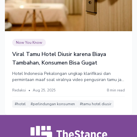
Now You Know
Viral Tamu Hotel Diusir karena Biaya
Tambahan, Konsumen Bisa Gugat
Hotel Indonesia Pekalongan ungkap klarifikasi dan
permintaan maaf soal viralnya video pengusiran tamu jam
11 malam karena selisih bayar promo Rp 10.244.
Redaksi
•
Aug 25, 2025
8 min read
Sebelumnya, Pihak hotel berdalih adanya biaya
tambahan karena harga promo yang diterapkan oleh
aplikasi pemesanan berada di bawah tarif minimal hotel.
#hotel
#perlindungan konsumen
#tamu hotel diusir
Konsumen berhak menggugat agen perjalanan dan pihak
hotel karena sudah dirugikan.