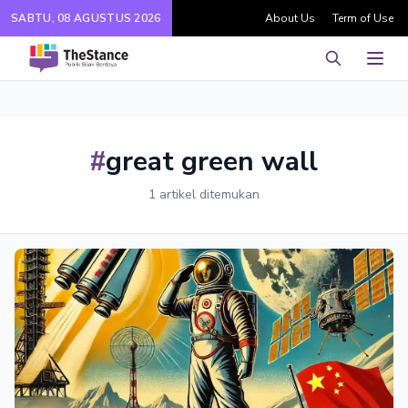
SABTU, 08 AGUSTUS 2026
About Us
Term of Use
Pencarian
Men
#
great green wall
1 artikel ditemukan