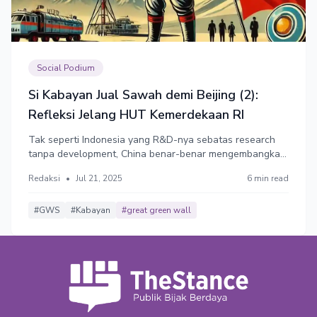
Social Podium
Si Kabayan Jual Sawah demi Beijing (2):
Refleksi Jelang HUT Kemerdekaan RI
Tak seperti Indonesia yang R&D-nya sebatas research
tanpa development, China benar-benar mengembangkan
riset menuju produk komersial. Nilai R&D industri
Redaksi
•
Jul 21, 2025
6 min read
kimianya setara 34% dari total global. Itu adalah bukti
komitmen untuk mengubah ekonomi dari resource-based
ke knowledge-based.
#GWS
#Kabayan
#great green wall