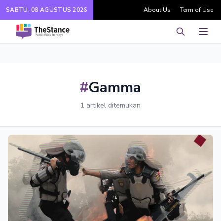
SABTU, 08 AGUSTUS 2026
About Us
Term of Use
Pencarian
Men
#
Gamma
1 artikel ditemukan