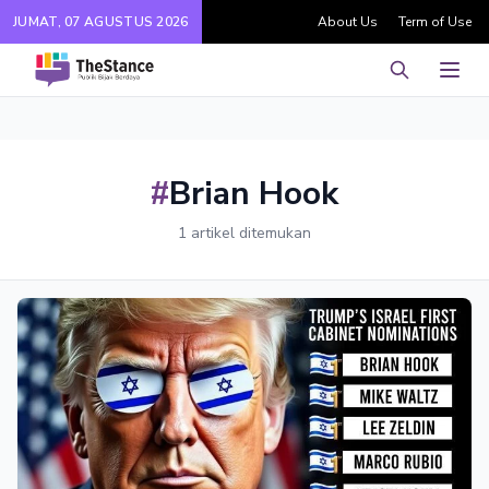
JUMAT, 07 AGUSTUS 2026
About Us
Term of Use
Pencarian
Men
#
Brian Hook
1 artikel ditemukan