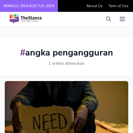
MINGGU, 09 AGUSTUS 2026
About Us
Term of Use
Pencarian
Men
#
angka pengangguran
1 artikel ditemukan