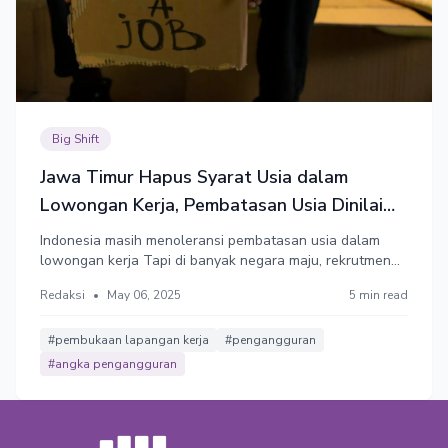
Big Shift
Jawa Timur Hapus Syarat Usia dalam
Lowongan Kerja, Pembatasan Usia Dinilai
Diskriminatif
Indonesia masih menoleransi pembatasan usia dalam
lowongan kerja Tapi di banyak negara maju, rekrutmen
kerja dengan syarat usia tertentu sudah lama dilihat
Redaksi
•
May 06, 2025
5 min read
sebagai bentuk diskriminasi.
#pembukaan lapangan kerja
#pengangguran
#angka pengangguran