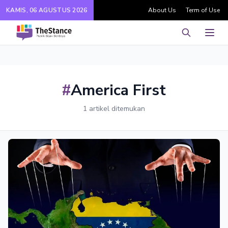
KAMIS, 06 AGUSTUS 2026
About Us
Term of Use
Pencarian
Men
#
America First
1 artikel ditemukan