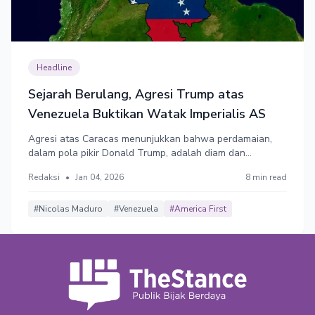
Headline
Sejarah Berulang, Agresi Trump atas
Venezuela Buktikan Watak Imperialis AS
Agresi atas Caracas menunjukkan bahwa perdamaian,
dalam pola pikir Donald Trump, adalah diam dan
patuhnya negara lain seperti Venezuela di hadapan elit
Redaksi
•
Jan 04, 2026
8 min read
Amerika Serikat (AS) yang lagi sibuk memenuhi hasrat
imperialisnya. Kali ini, hasrat itu dikemas ulang dengan
jargon "America First".
#Nicolas Maduro
#Venezuela
#America First