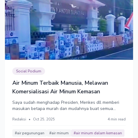
Social Podium
Air Minum Terbaik Manusia, Melawan
Komersialisasi Air Minum Kemasan
Saya sudah menghadap Presiden, Menkes dll memberi
masukan betapa murah dan mudahnya buat semua
keluarga punya WC. Tapi memang ada masalah visi
Redaksi
•
Oct 25, 2025
4 min read
pemimpin. Maka saat musim diare, semua terganggu, air
kemasan yang menjamin kesehatan dari cemaran kuman
pun laris, meski mahal.
#air pegunungan
#air minum
#air minum dalam kemasan