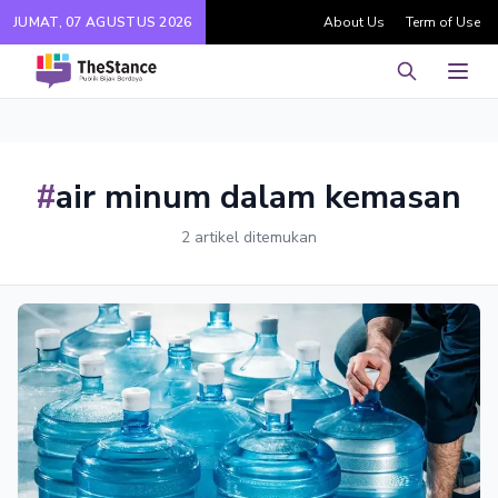
JUMAT, 07 AGUSTUS 2026
About Us
Term of Use
Pencarian
Men
#
air minum dalam kemasan
2 artikel ditemukan