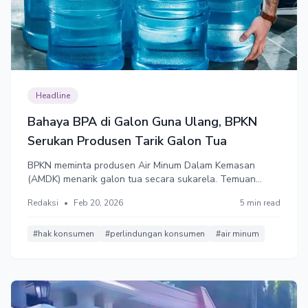
Headline
Bahaya BPA di Galon Guna Ulang, BPKN
Serukan Produsen Tarik Galon Tua
BPKN meminta produsen Air Minum Dalam Kemasan
(AMDK) menarik galon tua secara sukarela. Temuan
menunjukkan banyak galon melebihi usia pakai dan
Redaksi
•
Feb 20, 2026
5 min read
berisiko terpapar bahan kimia bahaya. Konsumen diimbau
menolak galon buram dan memeriksa kode produksi
sebelum digunakan.
#hak konsumen
#perlindungan konsumen
#air minum