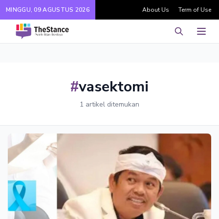
MINGGU, 09 AGUSTUS 2026
About Us
Term of Use
Pencarian
Men
#
vasektomi
1 artikel ditemukan