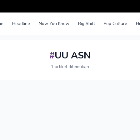
me
Headline
Now You Know
Big Shift
Pop Culture
H
#
UU ASN
1 artikel ditemukan