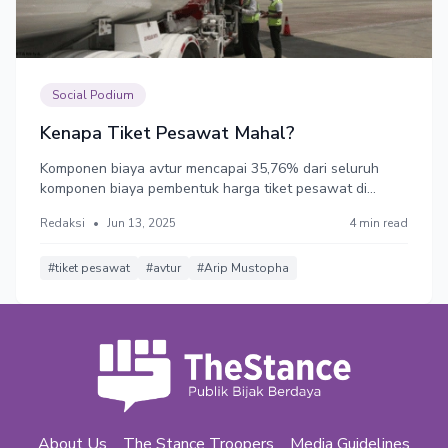
Social Podium
Kenapa Tiket Pesawat Mahal?
Komponen biaya avtur mencapai 35,76% dari seluruh
komponen biaya pembentuk harga tiket pesawat di
Indonesia. Studi di Eropa tahun 2019 menunjukkan
Redaksi
•
Jun 13, 2025
4 min read
bahwa komponen avtur dan pelumas rata-rata mencapai
24,7% dari struktur biaya maskapai penerbangan.
Bagaimana ini?
#tiket pesawat
#avtur
#Arip Mustopha
About Us
The Stance Troopers
Media Guidelines