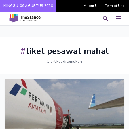
MINGGU, 09 AGUSTUS 2026
About Us
Term of Use
Pencarian
Men
#
tiket pesawat mahal
1 artikel ditemukan