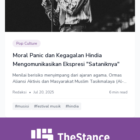
Pop Culture
Moral Panic dan Kegagalan Hindia
Mengomunikasikan Ekspresi "Sataniknya"
Menilai berisiko menyimpang dari ajaran agama, Ormas
Aliansi Aktivis dan Masyarakat Muslim Tasikmalaya (Al-
Mumtaz) menolak kehadiran Hindia dan proyek musik
Redaksi
•
Jul 20, 2025
6 min read
Baskara Putra. Hindia membantah tudingan sebagai
penganut ajaran setan dan beralasan simbol iluminati
hanyalah ekspresi estetika.
#musisi
#festival musik
#hindia