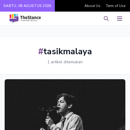
SABTU, 08 AGUSTUS 2026
About Us
Term of Use
Pencarian
Men
#
tasikmalaya
1 artikel ditemukan