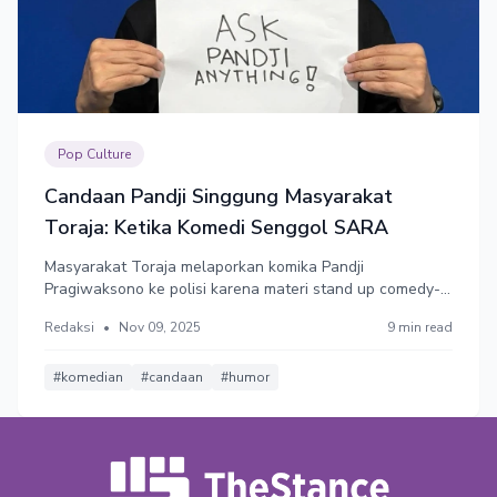
Pop Culture
Candaan Pandji Singgung Masyarakat
Toraja: Ketika Komedi Senggol SARA
Masyarakat Toraja melaporkan komika Pandji
Pragiwaksono ke polisi karena materi stand up comedy-
nya dinilai telah melecehkan budaya Toraja. Komedi
Redaksi
•
Nov 09, 2025
9 min read
menyenggol SARA rentan memancing konflik.
#komedian
#candaan
#humor