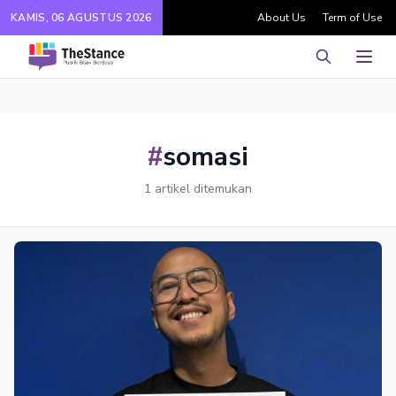
KAMIS, 06 AGUSTUS 2026
About Us
Term of Use
Pencarian
Men
#
somasi
1 artikel ditemukan