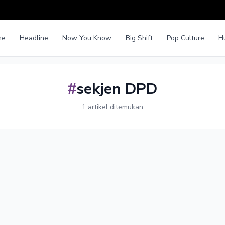
me
Headline
Now You Know
Big Shift
Pop Culture
H
#
sekjen DPD
1 artikel ditemukan