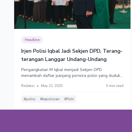
Headline
Irjen Polisi Iqbal Jadi Sekjen DPD, Terang-
terangan Langgar Undang-Undang
Pengangkatan M Iqbal menjadi Sekjen DPD
menambah daftar panjang perwira polisi yang duduk
di jabatan sipil. Masyarakat sipil menilai penempatan
Redaksi
•
May 22, 2025
5 min read
perwira Polri ini tidak hanya bermasalah dari sisi
aturan perundangan, tapi juga dari sisi
profesionalisme.
#polisi
#kepolisian
#Polri