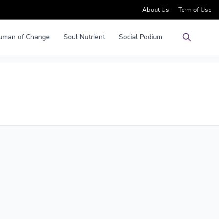
About Us
Term of Use
uman of Change
Soul Nutrient
Social Podium
Pencarian