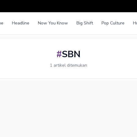
me
Headline
Now You Know
Big Shift
Pop Culture
H
#
SBN
1 artikel ditemukan