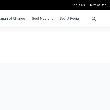
About Us
Term of Use
uman of Change
Soul Nutrient
Social Podium
Pencarian