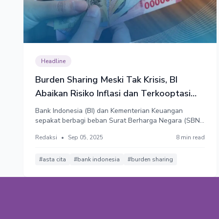
Headline
Burden Sharing Meski Tak Krisis, BI
Abaikan Risiko Inflasi dan Terkooptasi
Fiskal
Bank Indonesia (BI) dan Kementerian Keuangan
sepakat berbagi beban Surat Berharga Negara (SBN)
atau burden sharing untuk membiayai program Asta
Redaksi
•
Sep 05, 2025
8 min read
Cita. Moneter dipaksa berekspansi demi memikul
beban fiskal pemerintah untuk mendukung program
presiden. Laju utang pun kian cepat.
#asta cita
#bank indonesia
#burden sharing