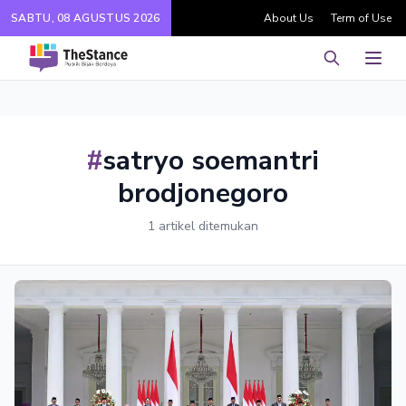
SABTU, 08 AGUSTUS 2026
About Us
Term of Use
Pencarian
Men
#
satryo soemantri
brodjonegoro
1 artikel ditemukan