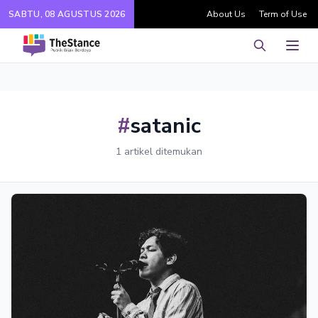
SABTU, 08 AGUSTUS 2026
About Us
Term of Use
Pencarian
Men
#
satanic
1 artikel ditemukan