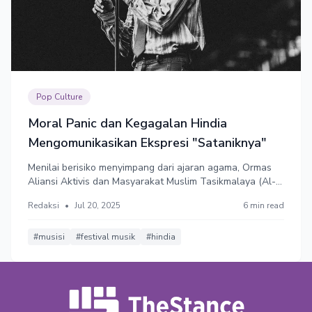
Pop Culture
Moral Panic dan Kegagalan Hindia
Mengomunikasikan Ekspresi "Sataniknya"
Menilai berisiko menyimpang dari ajaran agama, Ormas
Aliansi Aktivis dan Masyarakat Muslim Tasikmalaya (Al-
Mumtaz) menolak kehadiran Hindia dan proyek musik
Redaksi
•
Jul 20, 2025
6 min read
Baskara Putra. Hindia membantah tudingan sebagai
penganut ajaran setan dan beralasan simbol iluminati
hanyalah ekspresi estetika.
#musisi
#festival musik
#hindia