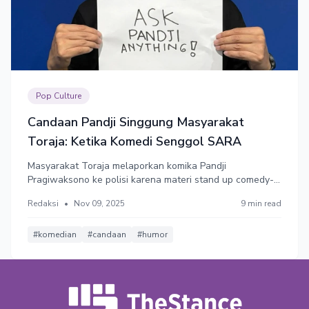
Pop Culture
Candaan Pandji Singgung Masyarakat
Toraja: Ketika Komedi Senggol SARA
Masyarakat Toraja melaporkan komika Pandji
Pragiwaksono ke polisi karena materi stand up comedy-
nya dinilai telah melecehkan budaya Toraja. Komedi
Redaksi
•
Nov 09, 2025
9 min read
menyenggol SARA rentan memancing konflik.
#komedian
#candaan
#humor