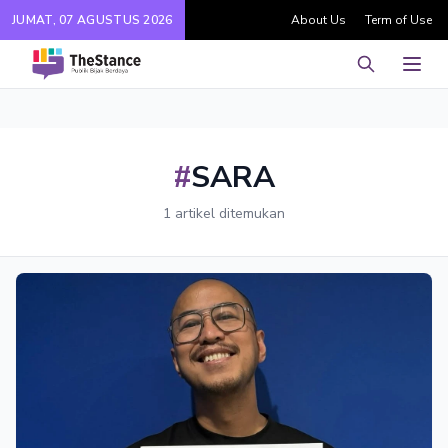
JUMAT, 07 AGUSTUS 2026
About Us
Term of Use
Pencarian
Men
#
SARA
1 artikel ditemukan