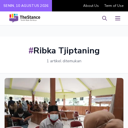
SENIN, 10 AGUSTUS 2026
About Us
Term of Use
Pencarian
Men
#
Ribka Tjiptaning
1 artikel ditemukan