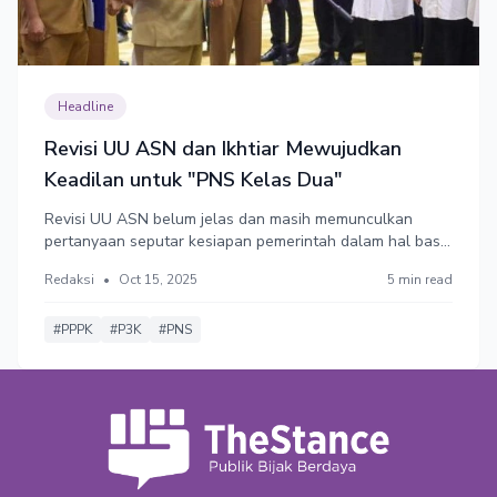
Headline
Revisi UU ASN dan Ikhtiar Mewujudkan
Keadilan untuk "PNS Kelas Dua"
Revisi UU ASN belum jelas dan masih memunculkan
pertanyaan seputar kesiapan pemerintah dalam hal basis
data dan efisiensi anggaran. Belum lagi bicara wacana
Redaksi
•
Oct 15, 2025
5 min read
pemindahan kewenangan pengangkatan, mutasi, dan
pemberhentian pejabat eselon II ke pemerintah pusat
yang berujung sentralisasi.
#PPPK
#P3K
#PNS