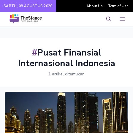
SABTU, 08 AGUSTUS 2026
About Us
Term of Use
Pencarian
Men
#
Pusat Finansial
Internasional Indonesia
1 artikel ditemukan