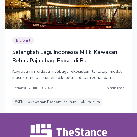
Big Shift
Selangkah Lagi, Indonesia Miliki Kawasan
Bebas Pajak bagi Expat di Bali
Kawasan ini didesain sebagai ekosistem tertutup: modal
masuk dari luar negeri, dikelola di dalam zona, dan
dialirkan kembali untuk membiayai proyek luar negeri
Redaksi
•
Jul 09, 2026
5 min read
atau proyek strategis nasional yang ditunjuk secara
khusus.
#KEK
#Kawasan Ekonomi Khusus
#Kura-Kura