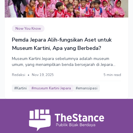
Now You Know
Pemda Jepara Alih-fungsikan Aset untuk
Museum Kartini, Apa yang Berbeda?
Museum Kartini Jepara sebelumnya adalah museum
umum, yang menampilkan benda bersejarah di Jepara
mulai dari ukiran hingga tenunan. Koleksi dan
Redaksi
•
Nov 19, 2025
5 min read
peninggalan R.A. Kartini menjadi bagian kecil darinya.
Alih-fungsi aset mengubah proporsi tersebut,
membangun citra Kartini lebih progresif.
#Kartini
#museum Kartini Jepara
#emansipasi