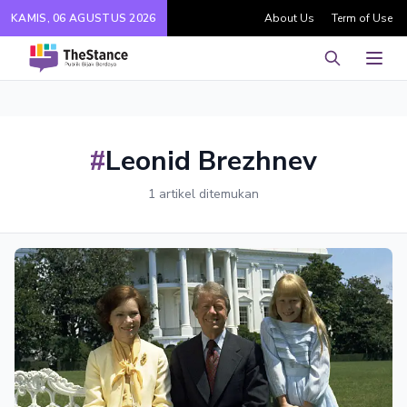
KAMIS, 06 AGUSTUS 2026
About Us
Term of Use
Pencarian
Men
#
Leonid Brezhnev
1 artikel ditemukan