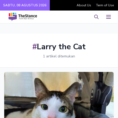
SABTU, 08 AGUSTUS 2026
About Us
Term of Use
Pencarian
Men
#
Larry the Cat
1 artikel ditemukan