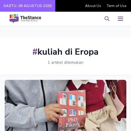
SABTU, 08 AGUSTUS 2026
About Us
Term of Use
Pencarian
Men
#
kuliah di Eropa
1 artikel ditemukan