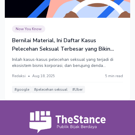
Now You Know
Bernilai Material, Ini Daftar Kasus
Pelecehan Seksual Terbesar yang Bikin
Boncos
Inilah kasus-kasus pelecehan seksual yang terjadi di
ekosistem bisnis korporasi, dan berujung denda
penyelesaian dan/atau kompensasi terbesar dalam
Redaksi
•
Aug 18, 2025
5 min read
sejarah modern. Uber memimpin dengan estimasi nilai
penyelesaian hingga Rp6.500 triliun terhadap ribuan
penumpang armadanya.
#google
#pelecehan seksual
#Uber