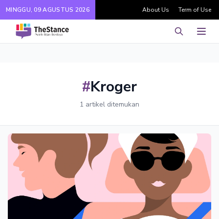
MINGGU, 09 AGUSTUS 2026
About Us
Term of Use
Pencarian
Men
#
Kroger
1 artikel ditemukan