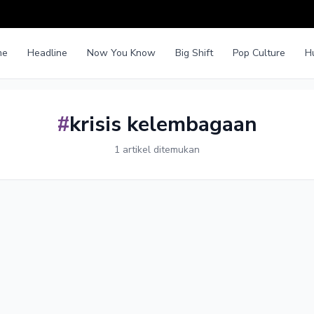
me
Headline
Now You Know
Big Shift
Pop Culture
H
#
krisis kelembagaan
1 artikel ditemukan