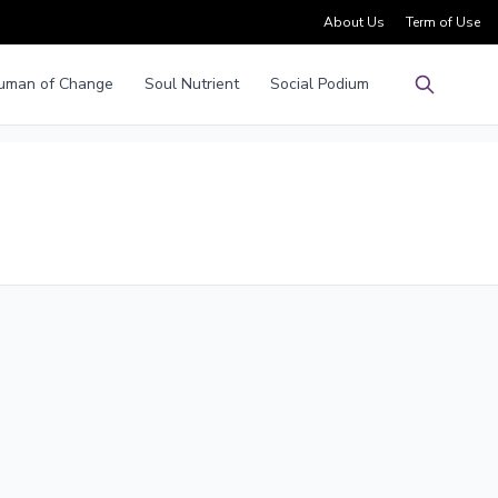
About Us
Term of Use
uman of Change
Soul Nutrient
Social Podium
Pencarian