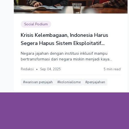
Social Podium
Krisis Kelembagaan, Indonesia Harus
Segera Hapus Sistem Eksploitatif
Warisan Belanda
Negara jajahan dengan institusi inklusif mampu
bertransformasi dari negara miskin menjadi kaya
seperti Australia. Sebaliknya, koloni dengan institusi
Redaksi
•
Sep 04, 2025
5 min read
ekonomi ekstraktif, seperti Indonesia, gagal. Presiden
Prabowo Subianto harus memutus krisis kelembagaan
ini, dari ekstraktif menjadi lebih inklusif.
#warisan penjajah
#kolonialisme
#penjajahan