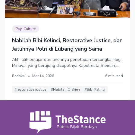
Pop Culture
Nabilah Bibi Kelinci, Restorative Justice, dan
Jatuhnya Polri di Lubang yang Sama
Alih-alih belajar dari anehnya penetapan tersangka Hogi
Minaya, yang berujung dicopotnya Kapolresta Sleman,
Kepolisian Republik Indonesia justru mengulang
Redaksi
•
Mar 14, 2026
6 min read
kesalahan yang sama dalam kasus penetapan tersangka
Nabilah O'brien. Untungnya, Komisi III DPR turun tangan.
#restorative justice
#Nabilah O’Brien
#Bibi Kelinci