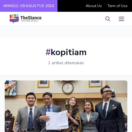
MINGGU, 09 AGUSTUS 2026
About Us
Term of Use
Pencarian
Men
#
kopitiam
1 artikel ditemukan