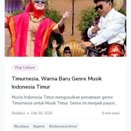
Pop Culture
Timurnesia, Warna Baru Genre Musik
Indonesia Timur
Musisi Indonesia Timur mengusulkan penamaan genre
Timurnesia untuk Musik Timur. Genre ini menjadi payung
besar bagi beragam warna musik Indonesia Timur yang
Redaksi
•
Feb 02, 2026
6 min read
selama ini berkembang secara organik, mulai dari lagu-
lagu pesta, pop, hingga eksplorasi musik modern.
#budaya
#genre
#indonesia timur