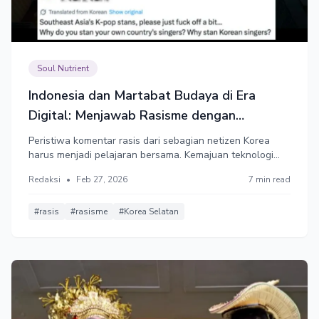
Soul Nutrient
Indonesia dan Martabat Budaya di Era
Digital: Menjawab Rasisme dengan
Peradaban
Peristiwa komentar rasis dari sebagian netizen Korea
harus menjadi pelajaran bersama. Kemajuan teknologi
tidak cukup untuk membangun peradaban. Peradaban
Redaksi
•
Feb 27, 2026
7 min read
dibangun oleh penghormatan terhadap manusia.
#rasis
#rasisme
#Korea Selatan