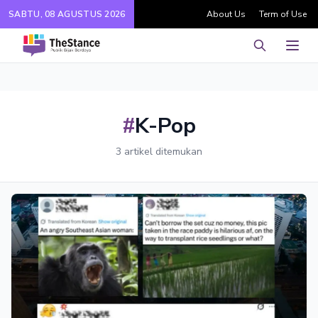
SABTU, 08 AGUSTUS 2026
About Us
Term of Use
Pencarian
Men
#
K-Pop
3 artikel ditemukan