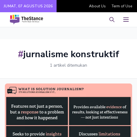
JUMAT, 07 AGUSTUS 2026
About Us
Term of Use
Pencarian
Men
#
jurnalisme konstruktif
1 artikel ditemukan