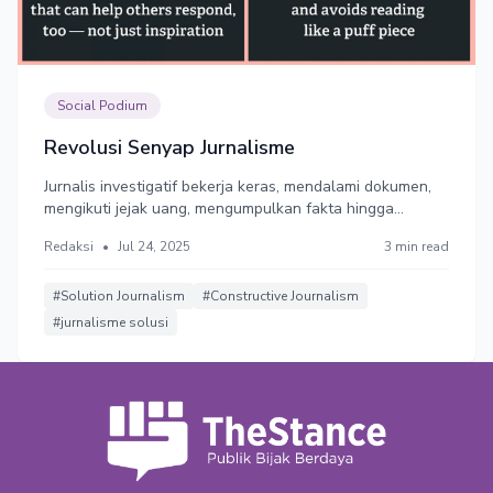
Social Podium
Revolusi Senyap Jurnalisme
Jurnalis investigatif bekerja keras, mendalami dokumen,
mengikuti jejak uang, mengumpulkan fakta hingga
terungkap siapa yang salah. Setelah berita meledak, apa
Redaksi
•
Jul 24, 2025
3 min read
yang terjadi? Masyarakat marah, lalu lupa. Skandal
meledak, lalu tenggelam. Kita membongkar lubang, tapi
tak membangun jembatan
#Solution Journalism
#Constructive Journalism
#jurnalisme solusi