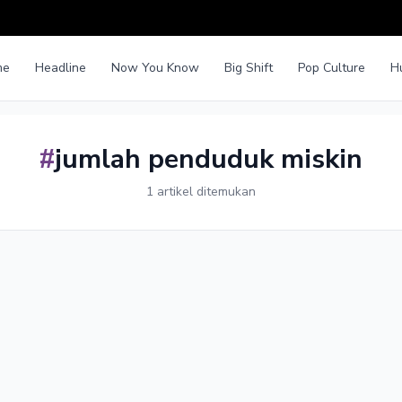
me
Headline
Now You Know
Big Shift
Pop Culture
H
#
jumlah penduduk miskin
1 artikel ditemukan