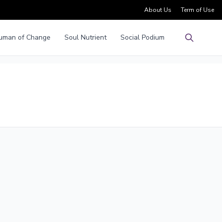
About Us
Term of Use
uman of Change
Soul Nutrient
Social Podium
Pencarian