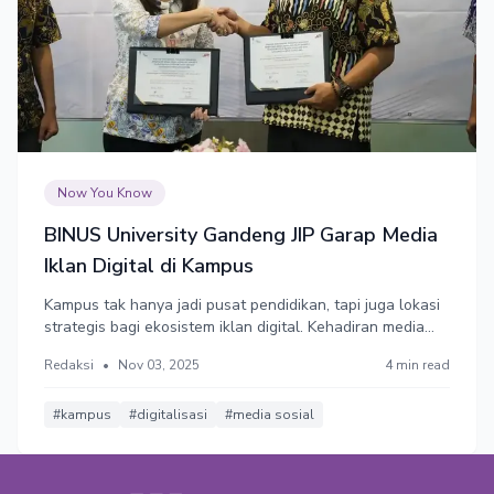
Now You Know
BINUS University Gandeng JIP Garap Media
Iklan Digital di Kampus
Kampus tak hanya jadi pusat pendidikan, tapi juga lokasi
strategis bagi ekosistem iklan digital. Kehadiran media
luar ruang di kampus dimanfaatkan secara optimal.
Redaksi
•
Nov 03, 2025
4 min read
Nantinya, media ini akan menayangkan berbagai
informasi dan konten menarik dengan pendekatan yang
lebih human interest.
#kampus
#digitalisasi
#media sosial