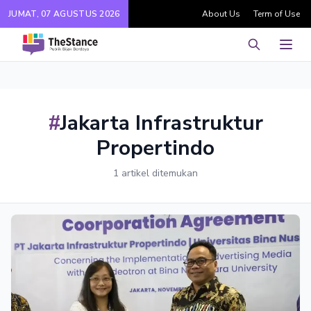
JUMAT, 07 AGUSTUS 2026
About Us
Term of Use
Pencarian
Men
#
Jakarta Infrastruktur
Propertindo
1 artikel ditemukan