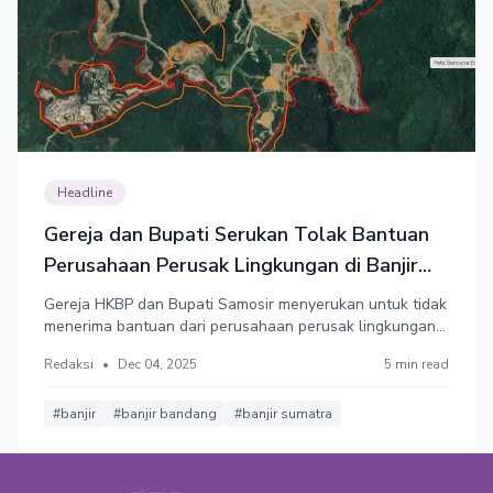
Headline
Gereja dan Bupati Serukan Tolak Bantuan
Perusahaan Perusak Lingkungan di Banjir
Sumatra
Gereja HKBP dan Bupati Samosir menyerukan untuk tidak
menerima bantuan dari perusahaan perusak lingkungan
terkait banjir Sumatra. Nama tujuh korporasi penyebab
Redaksi
•
Dec 04, 2025
5 min read
banjir Sumatra Utara dirilis.
#banjir
#banjir bandang
#banjir sumatra