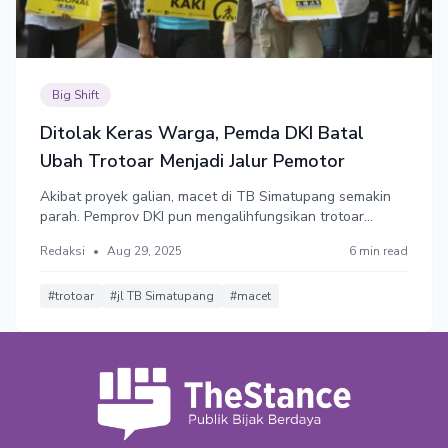
Big Shift
Ditolak Keras Warga, Pemda DKI Batal
Ubah Trotoar Menjadi Jalur Pemotor
Akibat proyek galian, macet di TB Simatupang semakin
parah. Pemprov DKI pun mengalihfungsikan trotoar
menjadi lajur untuk kendaraan bermotor bersifat
Redaksi
•
Aug 29, 2025
6 min read
sementara sampai proyek galian selesai. Masyarakat kali
ini menolak, terutama koalisi pejalan kaki, dan perjuangan
mereka membuahkan hasil.
#trotoar
#jl TB Simatupang
#macet