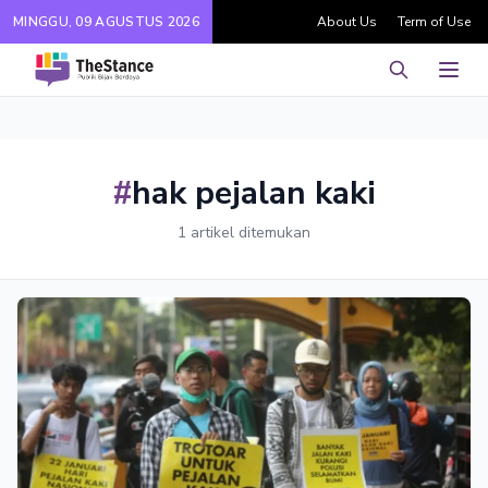
MINGGU, 09 AGUSTUS 2026
About Us
Term of Use
Pencarian
Men
#
hak pejalan kaki
1 artikel ditemukan