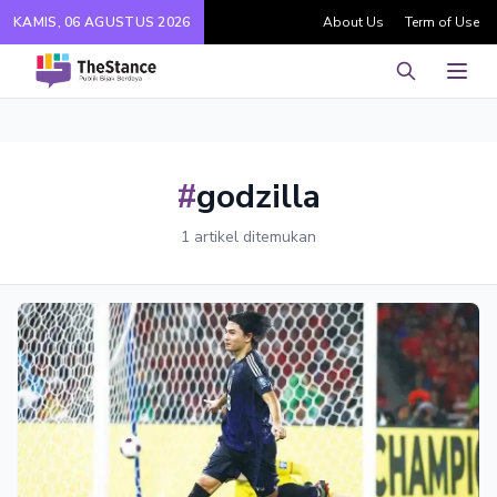
KAMIS, 06 AGUSTUS 2026
About Us
Term of Use
Pencarian
Men
#
godzilla
1 artikel ditemukan