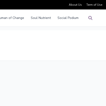
About Us
Term of Use
uman of Change
Soul Nutrient
Social Podium
Pencarian