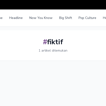
me
Headline
Now You Know
Big Shift
Pop Culture
H
#
fiktif
1 artikel ditemukan