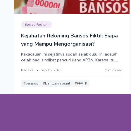
Social Podium
Kejahatan Rekening Bansos Fiktif: Siapa
yang Mampu Mengorganisasi?
Kekacauan ini sejatinya sudah sejak dulu. Ini adalah
celah bagi sindikat pencuri uang APBN. Karena itu,
saya berharap program Data Tunggal Sosial Ekonomi
Redaksi
•
Sep 15, 2025
5 min read
(DTSEN) yang diluncurkan Presiden Prabowo dapat
segera tuntas untuk merapikan & menghapus celah
sindikat pencuri uang bantuan sosial.
#bansos
#bantuan sosial
#PPATK