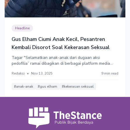
Headline
Gus Elham Ciumi Anak Kecil, Pesantren
Kembali Disorot Soal Kekerasan Seksual
Tagar "Selamatkan anak-anak dari dugaan aksi
pedofilia” ramai dibagikan di berbagai platform media
sosial. Perilaku tak pantas Gus Elham yang menciumi
Redaksi
•
Nov 13, 2025
9 min read
anak kecil membuat lingkungan pesantren kembali
disorot.
#anak-anak
#gus elham
#kekerasan seksual