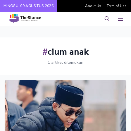
MINGGU, 09 AGUSTUS 2026
About Us
Term of Use
Pencarian
Men
#
cium anak
1 artikel ditemukan