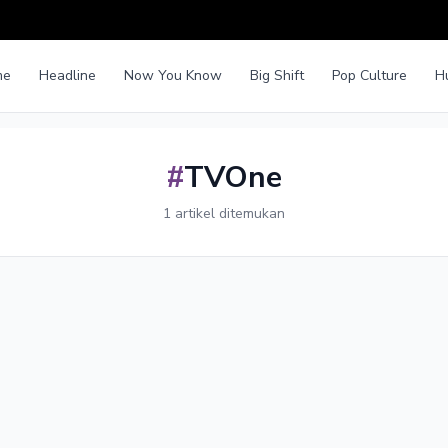
me
Headline
Now You Know
Big Shift
Pop Culture
H
#
TVOne
1 artikel ditemukan