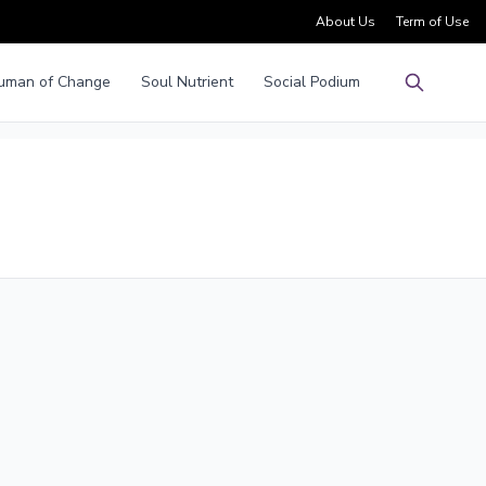
About Us
Term of Use
uman of Change
Soul Nutrient
Social Podium
Pencarian