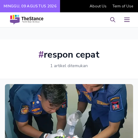
MINGGU, 09 AGUSTUS 2026
About Us
Term of Use
Pencarian
Men
#
respon cepat
1 artikel ditemukan