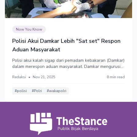
Now You Know
Polisi Akui Damkar Lebih "Sat set" Respon
Aduan Masyarakat
Polisi akui kalah sigap dari pemadam kebakaran (Damkar)
dalam merespon aduan masyarakat. Damkar mengurusi
banyak hal dari kebakaran, cincin di jari tidak bisa dilepas,
Redaksi
•
Nov 21, 2025
8 min read
hingga kucing naik pohon tidak bisa turun.
#polisi
#Polri
#wakapolri