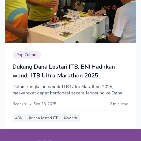
Pop Culture
Dukung Dana Lestari ITB, BNI Hadirkan
wondr ITB Ultra Marathon 2025
Dalam rangkaian wondr ITB Ultra Marathon 2025,
masyarakat dapat berdonasi secara langsung ke Dana
Lestari ITB melalui aplikasi wondr by BNI yang terhubung
Redaksi
•
Sep 28, 2025
2 min read
dengan platform inspirasiberbagi.itb.ac.id. Mekanisme ini
memudahkan partisipasi publik dalam mendukung akses
pendidikan.
#BNI
#dana lestari ITB
#wondr