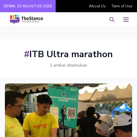
SENIN, 10 AGUSTUS 2026
About Us
Term of Use
Pencarian
Men
#
ITB Ultra marathon
1 artikel ditemukan