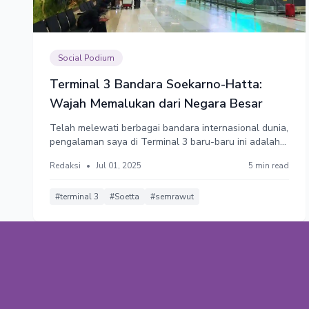
Social Podium
Terminal 3 Bandara Soekarno-Hatta:
Wajah Memalukan dari Negara Besar
Telah melewati berbagai bandara internasional dunia,
pengalaman saya di Terminal 3 baru-baru ini adalah
tamparan keras. Bandara yang seharusnya
Redaksi
•
Jul 01, 2025
5 min read
mencerminkan kedisiplinan dan kebanggaan nasional
justru menyerupai pasar malam. Tidak ada
keteraturan. Orang berlarian ke segala arah.
#terminal 3
#Soetta
#semrawut