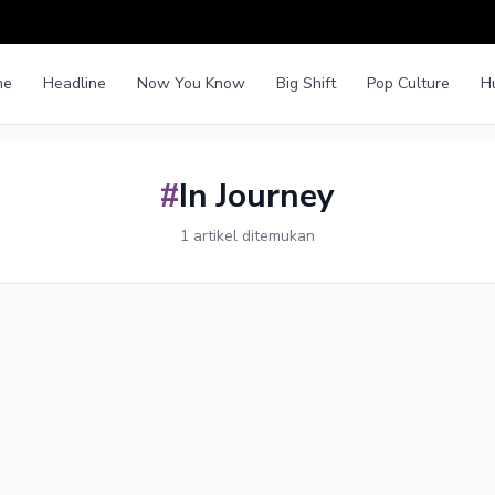
me
Headline
Now You Know
Big Shift
Pop Culture
H
#
In Journey
1 artikel ditemukan