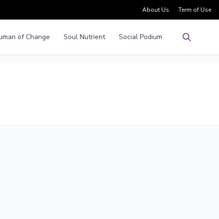
About Us
Term of Use
uman of Change
Soul Nutrient
Social Podium
Pencarian