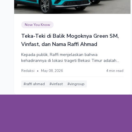
Now You Know
Teka-Teki di Balik Mogoknya Green SM,
Vinfast, dan Nama Raffi Ahmad
Kepada publik, Raffi menjelaskan bahwa
kehadirannya di lokasi trageti Bekasi Timur adalah
bentuk empati personal. Namun, hal itu tak cukup
Redaksi
•
May 08, 2026
4 min read
untuk membendung kecurigaan netizen. Dugaan
keterlibatan modal "sang Sultan" di balik ekspansi
taksi asal Vietnam itu menyeruak.
#raffi ahmad
#vinfast
#vingroup