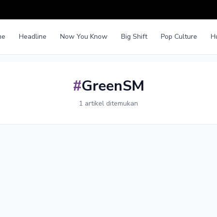
me
Headline
Now You Know
Big Shift
Pop Culture
H
#
GreenSM
1 artikel ditemukan