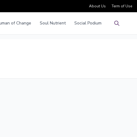
About Us
Term of Use
uman of Change
Soul Nutrient
Social Podium
Pencarian