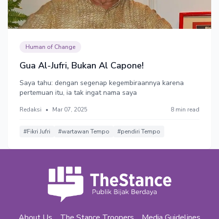
Human of Change
Gua Al-Jufri, Bukan Al Capone!
Saya tahu: dengan segenap kegembiraannya karena
pertemuan itu, ia tak ingat nama saya
Redaksi
•
Mar 07, 2025
8 min read
#Fikri Jufri
#wartawan Tempo
#pendiri Tempo
About Us
The Stance Troopers
Media Guidelines