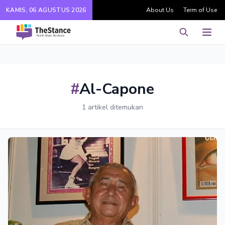
KAMIS, 06 AGUSTUS 2026
About Us
Term of Use
Pencarian
Men
#
Al-Capone
1 artikel ditemukan